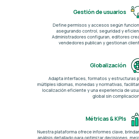
Gestión de usuarios
Define permisos y accesos según funcio
asegurando control, seguridad y eficien
Administradores configuran, editores cre
vendedores publican y gestionan clien
Globalización
Adapta interfaces, formatos y estructuras 
múltiples idiomas, monedas y normativas, facilit
localización eficiente y una experiencia de usu
global sin complicacio
Métricas & KPIs
Nuestra plataforma ofrece informes clave, brind
análisis detallado para optimizar decisiones, mej