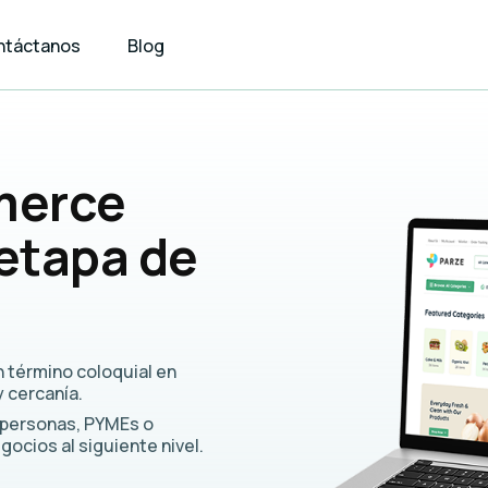
ntáctanos
Blog
merce
 etapa de
un término coloquial en
 cercanía.
s personas, PYMEs o
negocios
al siguiente nivel.