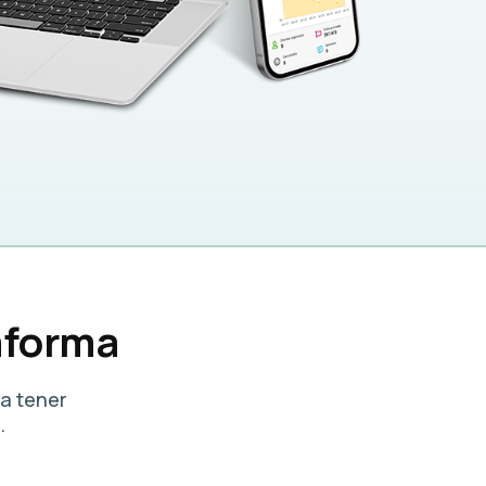
aforma
a tener
.