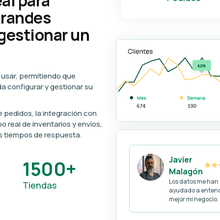
al para
grandes
gestionar un
e usar, permitiendo que
a configurar y gestionar su
 pedidos, la integración con
 real de inventarios y envíos,
os tiempos de respuesta.
Javier
1500+
Malagón
Los datos me han
Tiendas
ayudado a enten
mejor mi negocio.