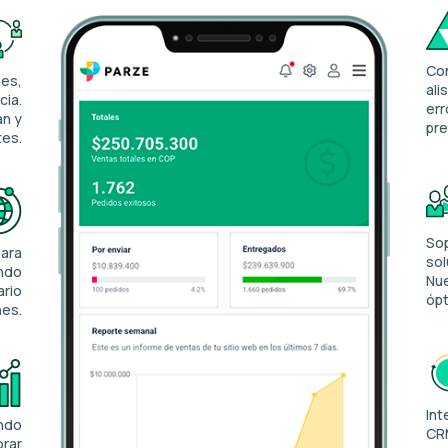
Con
nes,
ali
cia.
err
an y
pre
tes.
Sop
para
sol
ando
Nue
ario
óp
nes.
Int
ando
CRM
orar