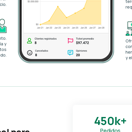
ter
cio.
req
nto.
Of
ía y
con
ntos
her
ado.
y e
450k+
Pedidos