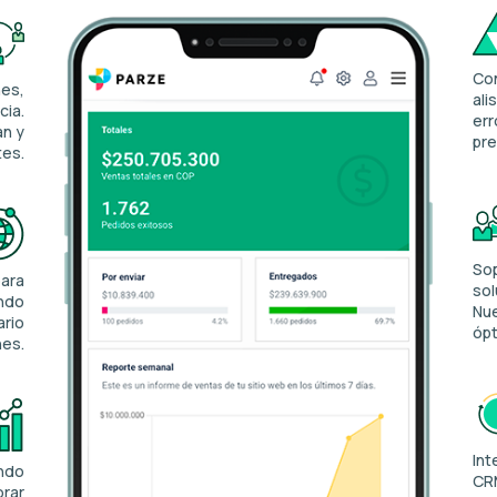
Con
nes,
ali
cia.
err
an y
pre
tes.
Sop
para
sol
ando
Nue
ario
óp
nes.
Int
ando
CRM
orar