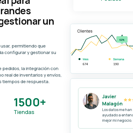
al para
grandes
gestionar un
e usar, permitiendo que
a configurar y gestionar su
 pedidos, la integración con
 real de inventarios y envíos,
os tiempos de respuesta.
Javier
1500+
Malagón
Los datos me han
Tiendas
ayudado a enten
mejor mi negocio.