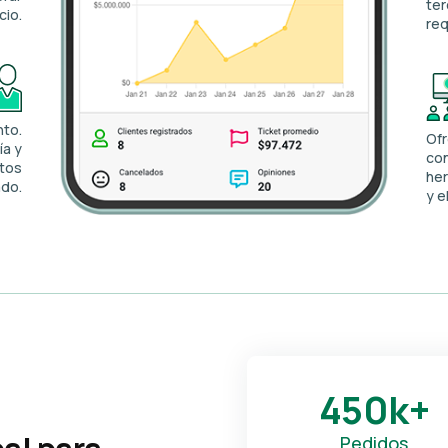
ter
cio.
req
nto.
Of
ía y
con
ntos
her
ado.
y e
450k+
Pedidos