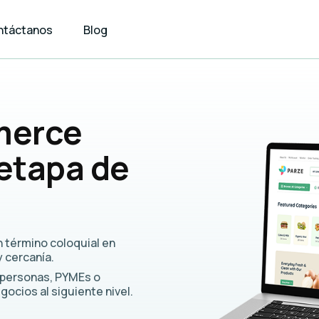
ntáctanos
Blog
merce
 etapa de
un término coloquial en
 cercanía.
s personas, PYMEs o
negocios
al siguiente nivel.