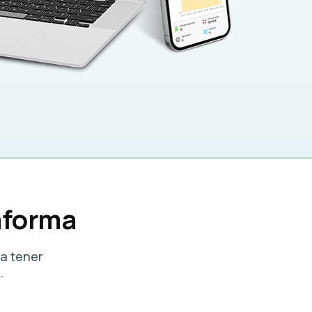
aforma
a tener
.