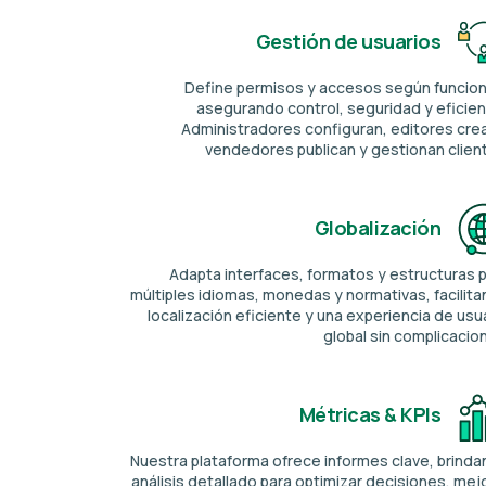
Gestión de usuarios
Define permisos y accesos según funcio
asegurando control, seguridad y eficien
Administradores configuran, editores cre
vendedores publican y gestionan clien
Globalización
Adapta interfaces, formatos y estructuras 
múltiples idiomas, monedas y normativas, facilit
localización eficiente y una experiencia de usu
global sin complicacio
Métricas & KPIs
Nuestra plataforma ofrece informes clave, brind
análisis detallado para optimizar decisiones, mej